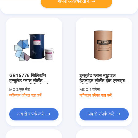
अपनी आवश्यकता दें
GB16776 सिलिकॉन
इन्सुलेट ग्लास ब्यूटाइल
इन्सुलेट ग्लास सीलेंट
हेडलाइट सीलेंट हॉट एप्लाइड
Acetoxy सिलिकॉन दो
सॉल्वेंट फ्री
MOQ:
एक सेट
MOQ:
1 बॉक्स
घटक 190L
नवीनतम कीमत पता करें
नवीनतम कीमत पता करें
अब से संपर्क करें
अब से संपर्क करें