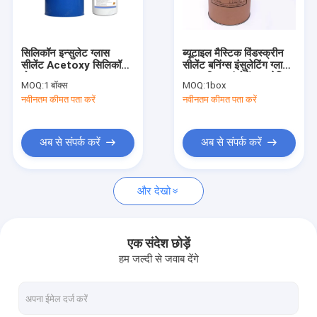
कारखाना भ्रमण
गुणवत्ता नियंत्रण
सिलिकॉन इन्सुलेट ग्लास
ब्यूटाइल मैस्टिक विंडस्क्रीन
सीलेंट Acetoxy सिलिकॉन
सीलेंट बनिंग्स इंसुलेटिंग ग्लास
संपर्क करें
दो घटक
प्राइमरी वन कंपोनेंट एडहेसिव:
MOQ:
1 बॉक्स
MOQ:
1box
नवीनतम कीमत पता करें
नवीनतम कीमत पता करें
समाचार
एक उद्धरण की विनती करे
अब से संपर्क करें
अब से संपर्क करें
और देखो
ग्लास सिलिकॉन सीलेंट
स्ट्रक्चरल ग्लेज़िंग सीलेंट
एक संदेश छोड़ें
हम जल्दी से जवाब देंगे
इन्सुलेट ग्लास सीलेंट
एल्यूमिनियम विंडो स्पेसर