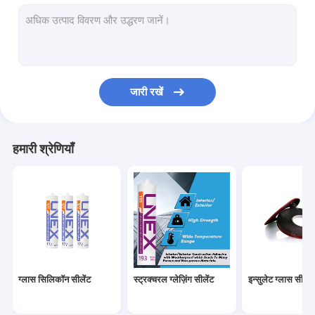
आणविक चलनी Desiccant
पीवीबी इंटरलेयर फिल्म
ईवा फाड़ना फिल्म
जारी रखें
स्मार्ट फिल्म
कांच पीसने के उपकरण
हमारी श्रेणियाँ
ग्लास ड्रिलिंग उपकरण
ग्लास हार्डवेयर
ग्लास एनामेल्स पेंट
सक्शन कप लिफ्टर
ग्लास सिलिकॉन सीलेंट
स्ट्रक्चरल ग्लेज़िंग सीलेंट
इन्सुलेट ग्लास सीलेंट
ग्लास भंडारण रैक