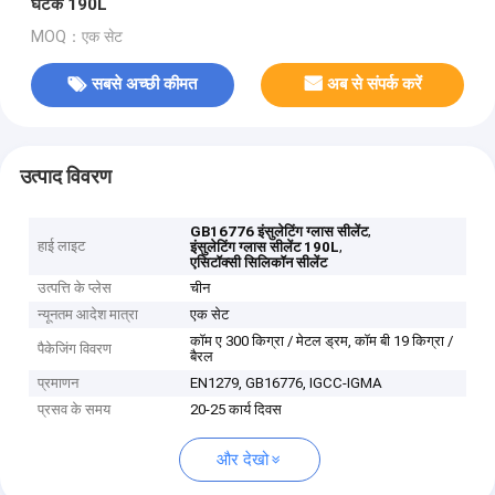
घटक 190L
MOQ：एक सेट
सबसे अच्छी कीमत
अब से संपर्क करें
उत्पाद विवरण
,
GB16776 इंसुलेटिंग ग्लास सीलेंट
हाई लाइट
,
इंसुलेटिंग ग्लास सीलेंट 190L
एसिटॉक्सी सिलिकॉन सीलेंट
उत्पत्ति के प्लेस
चीन
न्यूनतम आदेश मात्रा
एक सेट
कॉम ए 300 किग्रा / मेटल ड्रम, कॉम बी 19 किग्रा /
पैकेजिंग विवरण
बैरल
प्रमाणन
EN1279, GB16776, IGCC-IGMA
प्रसव के समय
20-25 कार्य दिवस
और देखो