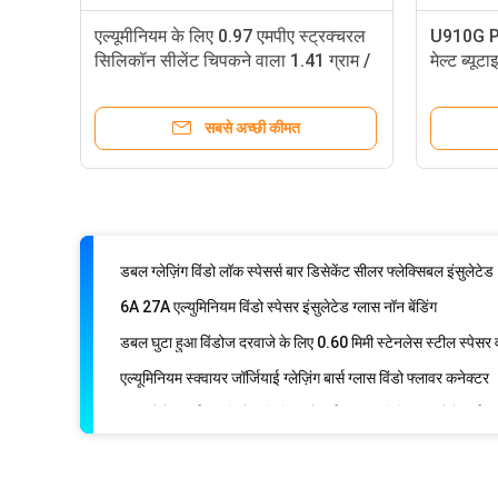
एल्यूमीनियम के लिए 0.97 एमपीए स्ट्रक्चरल
U910G PIB
सिलिकॉन सीलेंट चिपकने वाला 1.41 ग्राम /
मेल्ट ब्यूट
100% वर्जिन राल पीवीबी साउंडप्रूफ विंडो फिल्म आयनोप्लास्ट इंटरलेय
सेमी 3
BIPV PVB सोलर कंट्रोल विंडो फिल्म लैमिनेटेड ग्लास इंटरलेयर
सबसे अच्छी कीमत
वाटर प्रूफ विंडो और डोर सिलिकॉन सीलेंट स्ट्रक्चरल सिलिकॉन सीलेंट
1.48g/Cm3 एक घटक सिलिकॉन सीलेंट तरल Butyl रबर इन्सुलेट ग्लास 
गैर बेंडेबल स्पेसर के लिए 6A-40A पीवीसी प्लास्टिक कॉर्नर कनेक्टर;
डबल ग्लेज़िंग विंडो लॉक स्पेसर्स बार डिसेकेंट सीलर फ्लेक्सिबल इंसुलेटेड
6A 27A एल्युमिनियम विंडो स्पेसर इंसुलेटेड ग्लास नॉन बेंडिंग
डबल घुटा हुआ विंडोज दरवाजे के लिए 0.60 मिमी स्टेनलेस स्टील स्पेसर वा
एल्यूमिनियम स्क्वायर जॉर्जियाई ग्लेज़िंग बार्स ग्लास विंडो फ्लावर कनेक्टर
पॉलीयुरेथेन वार्म एज विंडोज फिटिंग स्पेसर्स बार एल्युमिनियम फ्लोरोकार्बन 
एल्युमिनियम विंडो स्पेसर बार ग्लास प्लास्टिक गैस फिलिंग कनेक्टर इंसुलेटि
0.9MM कार्बन आणविक छलनी 50NTU 0.5ml / G . सुखाने