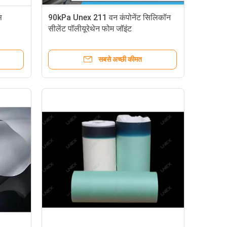
स
90kPa Unex 211 वन कंपोनेंट सिलिकॉन
सीलेंट पॉलीयूरेथेन फोम जॉइंट
सबसे अच्छी कीमत
 शेड ऑटोमोटिव ग्रेड