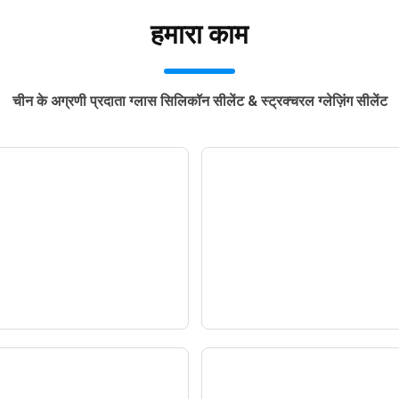
हमारा काम
चीन के अग्रणी प्रदाता ग्लास सिलिकॉन सीलेंट & स्ट्रक्चरल ग्लेज़िंग सीलेंट
टीम के निर्माण
हमारे भारतीय ग्राहक पर 
SAG Visit
— समाचार —
— समाचार —