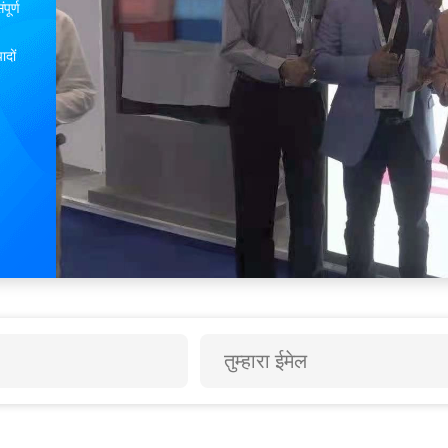
पूर्ण
ादों