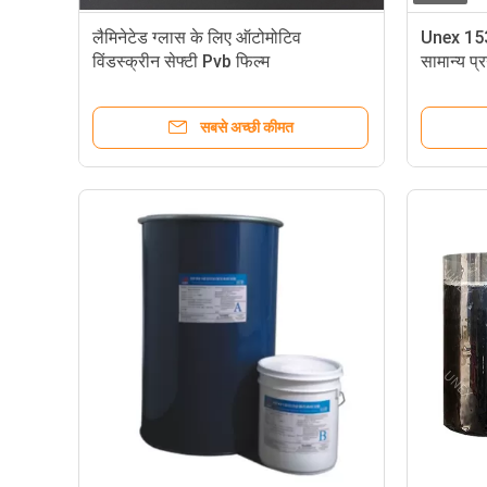
लैमिनेटेड ग्लास के लिए ऑटोमोटिव
Unex 153
विंडस्क्रीन सेफ्टी Pvb फिल्म
सामान्य प
सबसे अच्छी कीमत
साफ़ विंडशील्ड ग्लास पीवीबी इंटरलेयर फिल्म 0.76 मिमी मोटाई