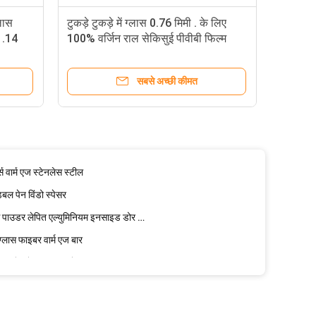
0% वर्जिन राल सुरक्षित रूप से इंटरलेयर
्लास
टुकड़े टुकड़े में ग्लास 0.76 मिमी . के लिए
1.14
100% वर्जिन राल सेकिसुई पीवीबी फिल्म
नाइल ब्यूटिरल इंटरलेयर
े योग्य ग्लास लैमिनेशन ईवा फिल्म
सबसे अच्छी कीमत
 ग्लेज़िंग स्ट्रक्चरल सिलिकॉन सीलेंट
र दरवाजे 6A 27A
्राइप एल्युमिनियम विंडो स्पेसर बार्स
्स वार्म एज स्टेनलेस स्टील
बल पेन विंडो स्पेसर
6A 27A जॉर्जियाई बार्स डबल ग्लेज़िंग ग्लास पाउडर लेपित एल्युमिनियम इनसाइड डोर इंसुलेटिंग
 ग्लास फाइबर वार्म एज बार
ेक्टर स्टेनलेस स्टील सीधे Stainless
ग्लास जॉर्जियाई
ंडो स्पेसर्स हैंड मेड इंसुलेटेड ग्लास
रोजन हटाने सुखाने