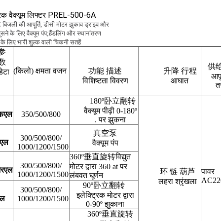
्रिक वैक्यूम लिफ्टर PREL-500-6A
िजली की आपूर्ति, डीसी मोटर झुकाव ड्राइव और
ूसने के लिए वैक्यूम पंप;हैंडलिंग और स्थानांतरण
के लिए भारी शुल्क वाली चिकनी सतहें
参
数
供
(किलो) क्षमता वजन
功能 描述
升降 行程
डेटा
आपू
विशिष्टता विवरण
आघात
त
180º卧立翻转
वैक्यूम पीढ़ी 0-180º
एफएल
350/500/800
. पर झुकना
真空泵
300/500/800/
 एल
वैक्यूम पंप
1000/1200/1500
360º垂直旋转विद्युत
300/500/800/
मोटर द्वारा 360 at पर
आरएल
环 链 葫芦
पावर
1000/1200/1500
लंबवत घूर्णन
AC22
लहरा श्रृंखला
90º卧立翻转
300/500/800/
इलेक्ट्रिक मोटर द्वारा
ेल
1000/1200/1500
0-90º झुकाना
360º垂直旋转