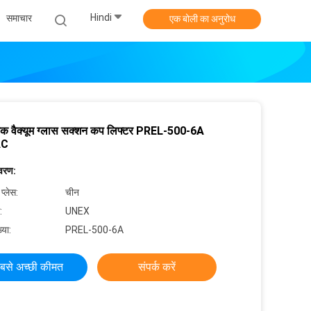
Hindi
समाचार
एक बोली का अनुरोध
रिक वैक्यूम ग्लास सक्शन कप लिफ्टर PREL-500-6A
AC
िवरण:
 प्लेस:
चीन
:
UNEX
्या:
PREL-500-6A
बसे अच्छी कीमत
संपर्क करें