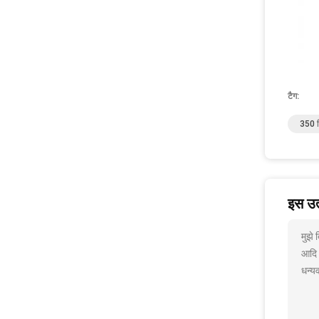
टैग:
350 क
इस उत्
मुझे
आदि
धन्यव