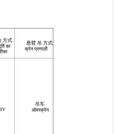
给 方式
悬臂 吊 方式
र्ति का
क्रेन प्रणाली
रीका
吊车
0V
ओवरक्रेन