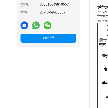
दूरभाष:
008618613810667
इलेक्ट
220VAC ब
फैक्स:
86-10-69450557
रोटेशन, च
बड़ी सतह 
संपर्क करें
型号
नमूना
पी
पी
पी
प