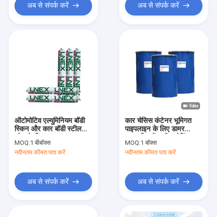
अब से संपर्क करें
अब से संपर्क करें
ऑटोमोटिव एल्युमिनियम बॉडी
कार चेसिस कंटेनर भूमिगत
स्किन और कार बॉडी स्टील
पाइपलाइन के लिए डामर
प्लेट के लिए 36 9 एमएस
जलजनित पेंट सीलकोटिंग
MOQ:
1 बीबॉक्स
MOQ:
1 बॉक्स
संशोधित सिलाने पॉलिमर
वॉटरप्रूफिंग कोटिंग
नवीनतम कीमत पता करें
नवीनतम कीमत पता करें
सिलिकॉन सीलेंट
अब से संपर्क करें
अब से संपर्क करें