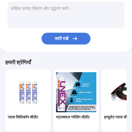
आणविक चलनी Desiccant
पीवीबी इंटरलेयर फिल्म
ईवा फाड़ना फिल्म
जारी रखें
स्मार्ट फिल्म
कांच पीसने के उपकरण
हमारी श्रेणियाँ
ग्लास ड्रिलिंग उपकरण
ग्लास हार्डवेयर
ग्लास एनामेल्स पेंट
सक्शन कप लिफ्टर
ग्लास सिलिकॉन सीलेंट
स्ट्रक्चरल ग्लेज़िंग सीलेंट
इन्सुलेट ग्लास सीलेंट
ग्लास भंडारण रैक