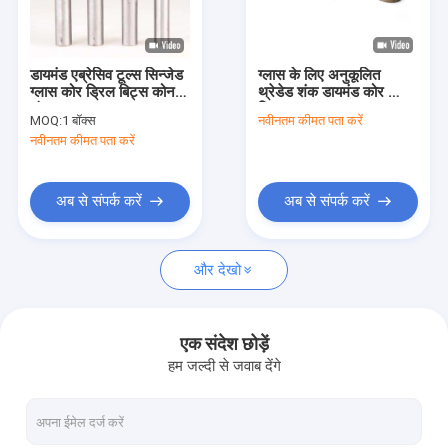
कारखाना भ्रमण
गुणवत्ता नियंत्रण
डायमंड एब्रेसिव टूल्स सिन्जेड
ग्लास के लिए अनुकूलित
ग्लास कोर ड्रिल बिट्स कोन
थ्रेडेड शंक डायमंड कोर ड्रिल
संपर्क करें
शंक
बिट
MOQ:
1 बॉक्स
नवीनतम कीमत पता करें
नवीनतम कीमत पता करें
समाचार
एक उद्धरण की विनती करे
अब से संपर्क करें
अब से संपर्क करें
और देखो
ग्लास सिलिकॉन सीलेंट
स्ट्रक्चरल ग्लेज़िंग सीलेंट
एक संदेश छोड़ें
हम जल्दी से जवाब देंगे
इन्सुलेट ग्लास सीलेंट
एल्यूमिनियम विंडो स्पेसर