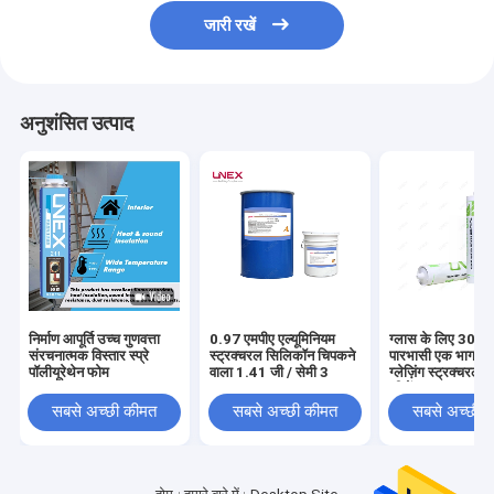
जारी रखें
अनुशंसित उत्पाद
निर्माण आपूर्ति उच्च गुणवत्ता
0.97 एमपीए एल्यूमिनियम
ग्लास के लिए 300
संरचनात्मक विस्तार स्प्रे
स्ट्रक्चरल सिलिकॉन चिपकने
पारभासी एक भाग सॉ
पॉलीयूरेथेन फोम
वाला 1.41 जी / सेमी 3
ग्लेज़िंग स्ट्रक्चरल
सीलेंट
सबसे अच्छी कीमत
सबसे अच्छी कीमत
सबसे अच्छी 