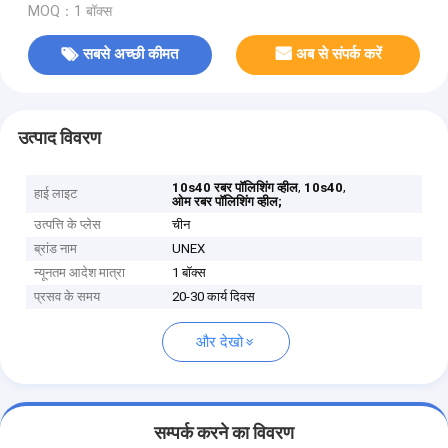
MOQ：1 बॉक्स
सबसे अच्छी कीमत
अब से संपर्क करें
उत्पाद विवरण
,
,
10s40 रबर पॉलिशिंग व्हील
10s40
हाई लाइट
ओम रबर पॉलिशिंग व्हील;
उत्पत्ति के प्लेस
चीन
ब्रांड नाम
UNEX
न्यूनतम आदेश मात्रा
1 बॉक्स
प्रसव के समय
20-30 कार्य दिवस
और देखो
सम्पर्क करने का विवरण