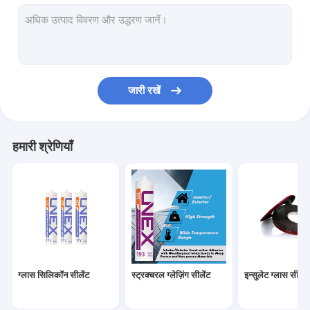
आणविक चलनी Desiccant
पीवीबी इंटरलेयर फिल्म
ईवा फाड़ना फिल्म
जारी रखें
स्मार्ट फिल्म
कांच पीसने के उपकरण
हमारी श्रेणियाँ
ग्लास ड्रिलिंग उपकरण
ग्लास हार्डवेयर
ग्लास एनामेल्स पेंट
सक्शन कप लिफ्टर
ग्लास सिलिकॉन सीलेंट
स्ट्रक्चरल ग्लेज़िंग सीलेंट
इन्सुलेट ग्लास सीलेंट
ग्लास भंडारण रैक