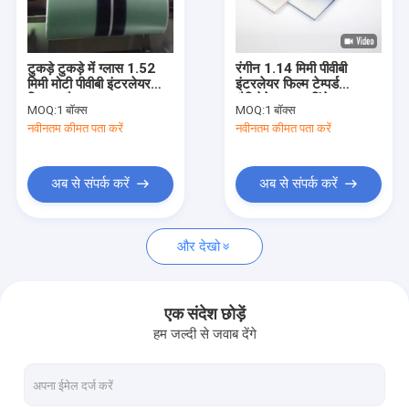
कारखाना भ्रमण
गुणवत्ता नियंत्रण
टुकड़े टुकड़े में ग्लास 1.52
रंगीन 1.14 मिमी पीवीबी
मिमी मोटी पीवीबी इंटरलेयर
इंटरलेयर फिल्म टेम्पर्ड
संपर्क करें
फिल्म फ्लैट
लैमिनेटेड ग्लास टिंटेड डबल
MOQ:
1 बॉक्स
MOQ:
1 बॉक्स
टेम्पर्ड ग्लास
नवीनतम कीमत पता करें
नवीनतम कीमत पता करें
समाचार
एक उद्धरण की विनती करे
अब से संपर्क करें
अब से संपर्क करें
और देखो
ग्लास सिलिकॉन सीलेंट
स्ट्रक्चरल ग्लेज़िंग सीलेंट
एक संदेश छोड़ें
हम जल्दी से जवाब देंगे
इन्सुलेट ग्लास सीलेंट
एल्यूमिनियम विंडो स्पेसर